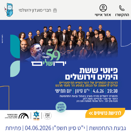
נגישות
חברי מועדון ירושלמי
התקשרו
אזור אישי
הפרופיל שלי
התנתק
גבעת התחמושת
|
י"ט סיון תשפ"ו
04.06.2026 | פתיחת