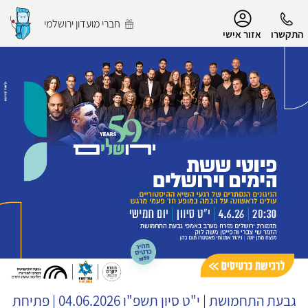
נגישות
חברי מועדון ירושלמי
התקשרו
אזור אישי
הפרופיל שלי
התנתק
גבעת התחמושת
|
י"ט סיון תשפ"ו
04.06.2026 | פתיחת